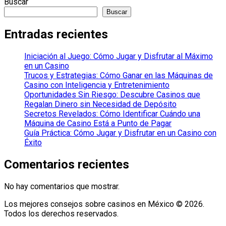
Buscar
Buscar
Entradas recientes
Iniciación al Juego: Cómo Jugar y Disfrutar al Máximo
en un Casino
Trucos y Estrategias: Cómo Ganar en las Máquinas de
Casino con Inteligencia y Entretenimiento
Oportunidades Sin Riesgo: Descubre Casinos que
Regalan Dinero sin Necesidad de Depósito
Secretos Revelados: Cómo Identificar Cuándo una
Máquina de Casino Está a Punto de Pagar
Guía Práctica: Cómo Jugar y Disfrutar en un Casino con
Éxito
Comentarios recientes
No hay comentarios que mostrar.
Los mejores consejos sobre casinos en México © 2026.
Todos los derechos reservados.