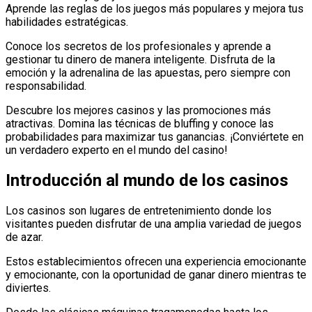
Aprende las reglas de los juegos más populares y mejora tus
habilidades estratégicas.
Conoce los secretos de los profesionales y aprende a
gestionar tu dinero de manera inteligente. Disfruta de la
emoción y la adrenalina de las apuestas, pero siempre con
responsabilidad.
Descubre los mejores casinos y las promociones más
atractivas. Domina las técnicas de bluffing y conoce las
probabilidades para maximizar tus ganancias. ¡Conviértete en
un verdadero experto en el mundo del casino!
Introducción al mundo de los casinos
Los casinos son lugares de entretenimiento donde los
visitantes pueden disfrutar de una amplia variedad de juegos
de azar.
Estos establecimientos ofrecen una experiencia emocionante
y emocionante, con la oportunidad de ganar dinero mientras te
diviertes.