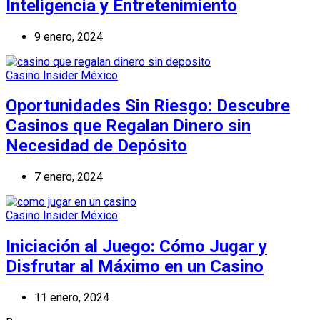
Inteligencia y Entretenimiento
9 enero, 2024
Casino Insider México
Oportunidades Sin Riesgo: Descubre
Casinos que Regalan Dinero sin
Necesidad de Depósito
7 enero, 2024
Casino Insider México
Iniciación al Juego: Cómo Jugar y
Disfrutar al Máximo en un Casino
11 enero, 2024