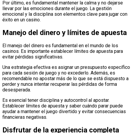
Por último, es fundamental mantener la calma y no dejarse
llevar por las emociones durante el juego. La gestión
emocional y la disciplina son elementos clave para jugar con
éxito en un casino.
Manejo del dinero y límites de apuesta
El manejo del dinero es fundamental en el mundo de los
casinos. Es importante establecer límites de apuesta para
evitar pérdidas significativas.
Una estrategia efectiva es asignar un presupuesto específico
para cada sesión de juego y no excederlo. Además, es
recomendable no apostar más de lo que se está dispuesto a
perder y nunca intentar recuperar las pérdidas de forma
desesperada.
Es esencial tener disciplina y autocontrol al apostar.
Establecer límites de apuesta y saber cuándo parar puede
ayudar a mantener el juego divertido y evitar consecuencias
financieras negativas.
Disfrutar de la experiencia completa