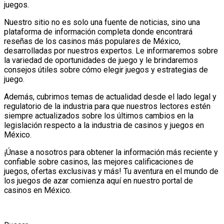
juegos.
Nuestro sitio no es solo una fuente de noticias, sino una
plataforma de información completa donde encontrará
reseñas de los casinos más populares de México,
desarrolladas por nuestros expertos. Le informaremos sobre
la variedad de oportunidades de juego y le brindaremos
consejos útiles sobre cómo elegir juegos y estrategias de
juego.
Además, cubrimos temas de actualidad desde el lado legal y
regulatorio de la industria para que nuestros lectores estén
siempre actualizados sobre los últimos cambios en la
legislación respecto a la industria de casinos y juegos en
México.
¡Únase a nosotros para obtener la información más reciente y
confiable sobre casinos, las mejores calificaciones de
juegos, ofertas exclusivas y más! Tu aventura en el mundo de
los juegos de azar comienza aquí en nuestro portal de
casinos en México.