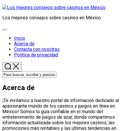
Saltar
al
Los mejores consejos sobre casinos en México
contenido
Expandir
menú
Inicio
Página
Acerca de
actual:
Contacta con nosotras
Política de privacidad
Acerca de
¡Te invitamos a nuestro portal de información dedicado al
apasionante mundo de los casinos y juegos en línea en
México! Somos tu guía confiable en el mundo del
entretenimiento de juegos de azar, donde compartimos
información actualizada sobre los mejores casinos, las
promociones más rentables y las últimas tendencias en